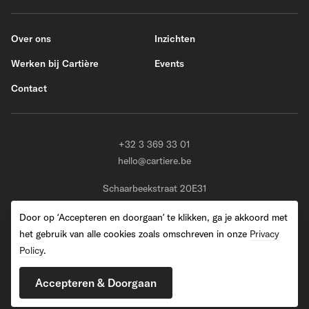
Over ons
Inzichten
Werken bij Cartière
Events
Contact
+32 3 369 33 01
hello@cartiere.be
Schaarbeekstraat 20E31
BE-9120 Melsele (Beveren)
Door op ‘Accepteren en doorgaan’ te klikken, ga je akkoord met
het gebruik van alle cookies zoals omschreven in onze
Privacy
Policy
.
2026 Cartiere. All Rights Reserved
Accepteren & Doorgaan
Privacy Policy