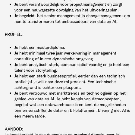
Je bent verantwoordelijk voor projectmanagement en zorgt
voor een nauwgezette opvolging van het uitvoeringsplan.
Je begeleidt het senior management in changemanagement om
hen te transformeren tot ambassadeurs van data en AI.
PROFIEL:
Je hebt een masterdiploma.
Je hebt minimaal twee jaar werkervaring in management
consulting of in een dynamische omgeving.
Je bent analytisch sterk, communicatief vaardig en je hebt een
talent voor storytelling.
Je hebt een sterk businessprofiel, eerder dan een technisch
profiel (of je wilt naar deze rol groeien). Een technische
achtergrond is echter een pluspunt.
Je bent vertrouwd met markttrends en technologieën op het
gebied van data en AI. Je hebt kennis van dataconcepten,
begrijpt wat een datawarehouse is en kent de mogelijkheden
binnen verschillende data- en BI-platformen. Ervaring met AI is
een meerwaarde.
AANBOD:
Je komt terecht in een dynamisch en groeiend domein waar je