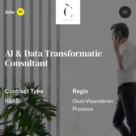
Jobs
62
AI & Data Transformatie
Consultant
Contract Type
Regio
RAAS
Oost-Vlaanderen
Province