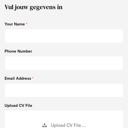
Vul jouw gegevens in
Your Name
People looking for jobs should not put anything here.
Phone Number
Email Address
Upload CV File
Upload CV File …