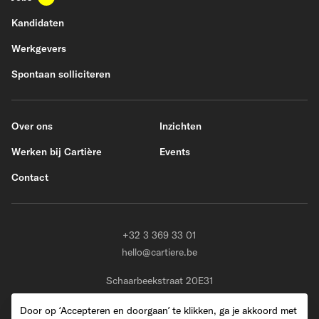
Kandidaten
Werkgevers
Spontaan solliciteren
Over ons
Inzichten
Werken bij Cartière
Events
Contact
+32 3 369 33 01
hello@cartiere.be
Schaarbeekstraat 20E31
BE-9120 Melsele (Beveren)
Door op ‘Accepteren en doorgaan’ te klikken, ga je akkoord met