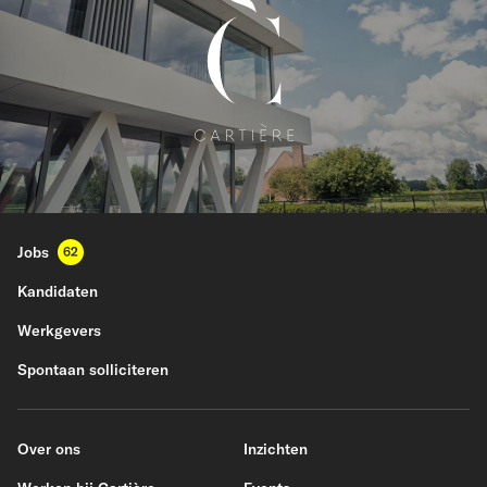
Jobs
62
Kandidaten
Werkgevers
Spontaan solliciteren
Over ons
Inzichten