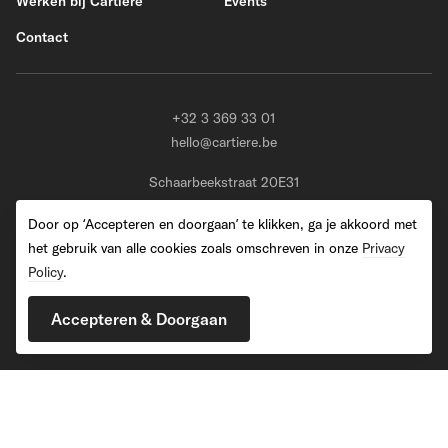
Werken bij Cartière
Events
Contact
+32 3 369 33 01
hello@cartiere.be
Schaarbeekstraat 20E31
BE-9120 Melsele (Beveren)
Door op ‘Accepteren en doorgaan’ te klikken, ga je akkoord met
het gebruik van alle cookies zoals omschreven in onze
Privacy
Policy
.
2026 Cartiere. All Rights Reserved
Accepteren & Doorgaan
Privacy Policy