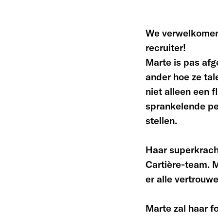
We verwelkomen
recruiter!
Marte is pas afg
ander hoe ze tal
niet alleen een 
sprankelende per
stellen.
Haar superkracht
Cartière-team. 
er alle vertrouw
Marte zal haar 