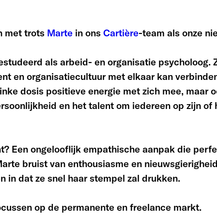
 met trots
Marte
in ons
Cartière
-team als onze ni
estudeerd als arbeid- en organisatie psycholoog. Z
ent en organisatiecultuur met elkaar kan verbinde
flinke dosis positieve energie met zich mee, maar 
soonlijkheid en het talent om iedereen op zijn of
? Een ongelooflijk empathische aanpak die perfec
Marte bruist van enthousiasme en nieuwsgierighei
en in dat ze snel haar stempel zal drukken.
focussen op de permanente en freelance markt.