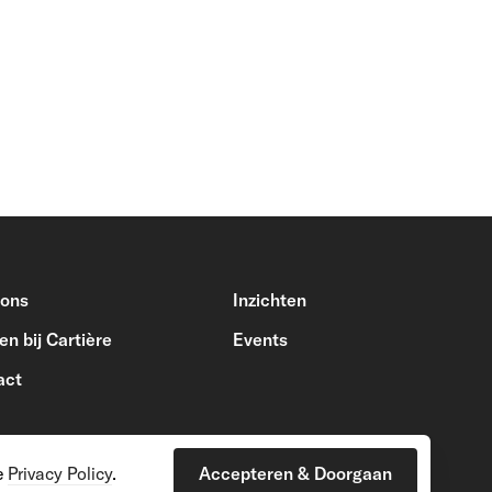
 ons
Inzichten
n bij Cartière
Events
act
e
Privacy Policy
.
Accepteren & Doorgaan