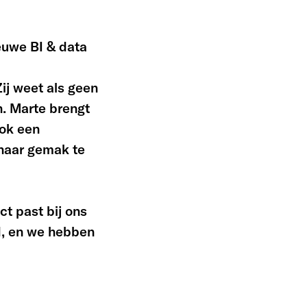
euwe BI & data
ij weet als geen
n. Marte brengt
ook een
 haar gemak te
t past bij ons
d, en we hebben