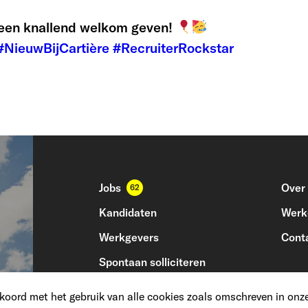
een knallend welkom geven!
#NieuwBijCartière
#RecruiterRockstar
Jobs
Over
62
Kandidaten
Werke
Werkgevers
Cont
Spontaan solliciteren
kkoord met het gebruik van alle cookies zoals omschreven in onz