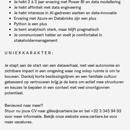
Je hebt 2 à 3 jaar ervaring met Power BI en data modellering
Je hebt affiniteit met data engineering
Je hebt interesse in AI-gedreven werken en data-innovatie
Ervaring met Azure en Databricks zijn een plus
Python is een plus
Je bent analytisch sterk, maar blijft pragmatisch
Je communiceert helder en voelt je comfortabel in
stakeholdermanagement
U N I E K K A R A K T E R :
Je stapt aan de start van een dataverhaal, met veel autonomie en
zichtbare impact in een omgeving waar nog volop ruimte is om te
bouwen. Dankzij korte beslissingslijnen en een familiale cultuur
gebaseerd op vertrouwen krijg je de kans om actief mee structuren
en keuzes te bepalen in een context met veel onontgonnen
potentieel.
Benieuwd naar meer?
Stuur nu jouw CV naar gilles@cartiere.be en bel +32 3 343 94 93
voor meer informatie. Bekijk onze website www.cartiere.be voor
meer vacatures.