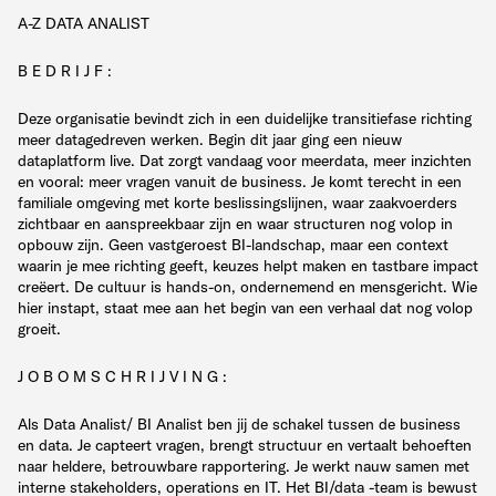
A-Z DATA ANALIST
B E D R I J F :
Deze organisatie bevindt zich in een duidelijke transitiefase richting
meer datagedreven werken. Begin dit jaar ging een nieuw
dataplatform live. Dat zorgt vandaag voor meerdata, meer inzichten
en vooral: meer vragen vanuit de business. Je komt terecht in een
familiale omgeving met korte beslissingslijnen, waar zaakvoerders
zichtbaar en aanspreekbaar zijn en waar structuren nog volop in
opbouw zijn. Geen vastgeroest BI-landschap, maar een context
waarin je mee richting geeft, keuzes helpt maken en tastbare impact
creëert. De cultuur is hands-on, ondernemend en mensgericht. Wie
hier instapt, staat mee aan het begin van een verhaal dat nog volop
groeit.
J O B O M S C H R I J V I N G :
Als Data Analist/ BI Analist ben jij de schakel tussen de business
en data. Je capteert vragen, brengt structuur en vertaalt behoeften
naar heldere, betrouwbare rapportering. Je werkt nauw samen met
interne stakeholders, operations en IT. Het BI/data -team is bewust