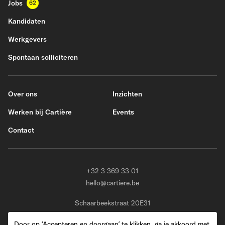
Jobs
62
Kandidaten
Werkgevers
Spontaan solliciteren
Over ons
Inzichten
Werken bij Cartière
Events
Contact
+32 3 369 33 01
hello@cartiere.be
Schaarbeekstraat 20E31
BE-9120 Melsele (Beveren)
Door op ‘Accepteren en doorgaan’ te klikken, ga je akkoord met