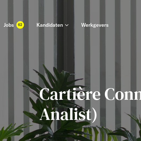
Jobs
Kandidaten
Werkgevers
62
Cartière Conn
Analist)