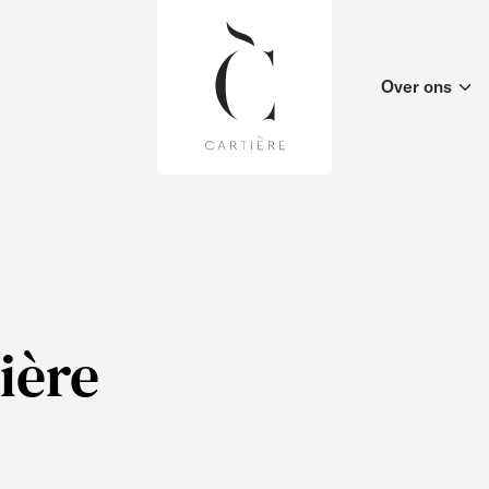
Over ons
ière