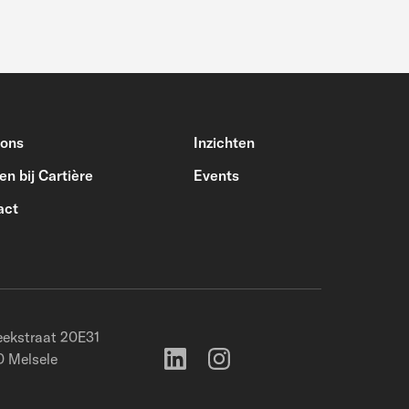
 ons
Inzichten
n bij Cartière
Events
act
ekstraat 20E31
 Melsele
)