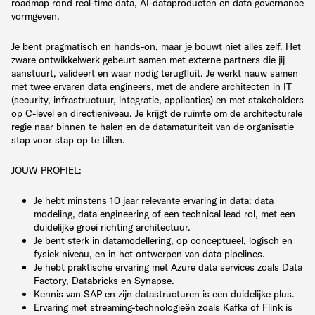
roadmap rond real-time data, AI-dataproducten en data governance
vormgeven.
Je bent pragmatisch en hands-on, maar je bouwt niet alles zelf. Het
zware ontwikkelwerk gebeurt samen met externe partners die jij
aanstuurt, valideert en waar nodig terugfluit. Je werkt nauw samen
met twee ervaren data engineers, met de andere architecten in IT
(security, infrastructuur, integratie, applicaties) en met stakeholders
op C-level en directieniveau. Je krijgt de ruimte om de architecturale
regie naar binnen te halen en de datamaturiteit van de organisatie
stap voor stap op te tillen.
JOUW PROFIEL:
Je hebt minstens 10 jaar relevante ervaring in data: data
modeling, data engineering of een technical lead rol, met een
duidelijke groei richting architectuur.
Je bent sterk in datamodellering, op conceptueel, logisch en
fysiek niveau, en in het ontwerpen van data pipelines.
Je hebt praktische ervaring met Azure data services zoals Data
Factory, Databricks en Synapse.
Kennis van SAP en zijn datastructuren is een duidelijke plus.
Ervaring met streaming-technologieën zoals Kafka of Flink is