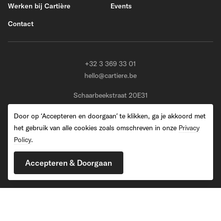
Werken bij Cartière
Events
Contact
+32 3 369 33 01
hello@cartiere.be
Schaarbeekstraat 20E31
BE-9120 Melsele (Beveren)
Door op ‘Accepteren en doorgaan’ te klikken, ga je akkoord met
het gebruik van alle cookies zoals omschreven in onze
Privacy
Policy
.
2026 Cartiere. All Rights Reserved
Accepteren & Doorgaan
Privacy Policy