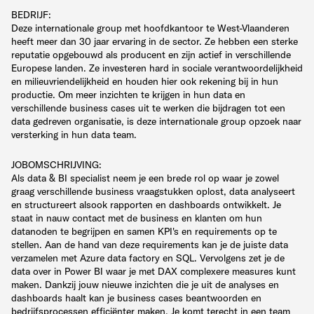
BEDRIJF:
Deze internationale group met hoofdkantoor te West-Vlaanderen
heeft meer dan 30 jaar ervaring in de sector. Ze hebben een sterke
reputatie opgebouwd als producent en zijn actief in verschillende
Europese landen. Ze investeren hard in sociale verantwoordelijkheid
en milieuvriendelijkheid en houden hier ook rekening bij in hun
productie. Om meer inzichten te krijgen in hun data en
verschillende business cases uit te werken die bijdragen tot een
data gedreven organisatie, is deze internationale group opzoek naar
versterking in hun data team.
JOBOMSCHRIJVING:
Als data & BI specialist neem je een brede rol op waar je zowel
graag verschillende business vraagstukken oplost, data analyseert
en structureert alsook rapporten en dashboards ontwikkelt. Je
staat in nauw contact met de business en klanten om hun
datanoden te begrijpen en samen KPI's en requirements op te
stellen. Aan de hand van deze requirements kan je de juiste data
verzamelen met Azure data factory en SQL. Vervolgens zet je de
data over in Power BI waar je met DAX complexere measures kunt
maken. Dankzij jouw nieuwe inzichten die je uit de analyses en
dashboards haalt kan je business cases beantwoorden en
bedrijfsprocessen efficiënter maken. Je komt terecht in een team