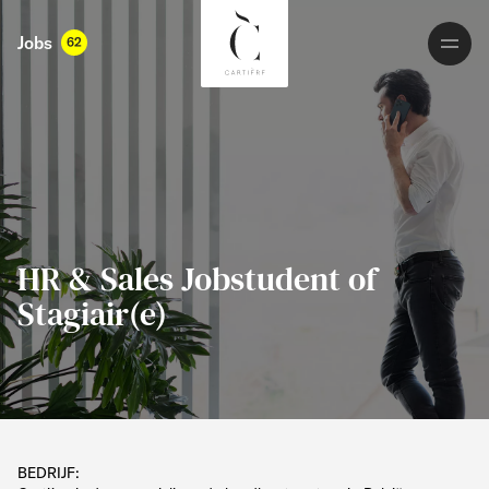
Jobs
62
HR & Sales Jobstudent of
Stagiair(e)
BEDRIJF: