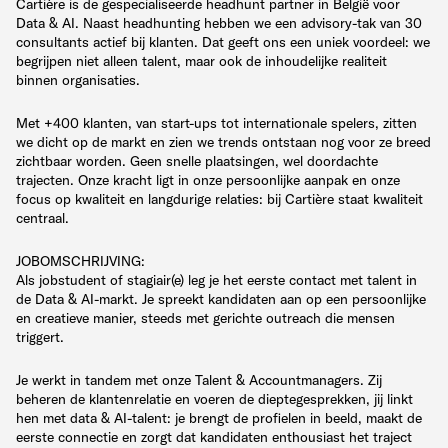
Cartière is de gespecialiseerde headhunt partner in België voor
Data & AI. Naast headhunting hebben we een advisory-tak van 30
consultants actief bij klanten. Dat geeft ons een uniek voordeel: we
begrijpen niet alleen talent, maar ook de inhoudelijke realiteit
binnen organisaties.
Met +400 klanten, van start-ups tot internationale spelers, zitten
we dicht op de markt en zien we trends ontstaan nog voor ze breed
zichtbaar worden. Geen snelle plaatsingen, wel doordachte
trajecten. Onze kracht ligt in onze persoonlijke aanpak en onze
focus op kwaliteit en langdurige relaties: bij Cartière staat kwaliteit
centraal.
JOBOMSCHRIJVING:
Als jobstudent of stagiair(e) leg je het eerste contact met talent in
de Data & AI-markt. Je spreekt kandidaten aan op een persoonlijke
en creatieve manier, steeds met gerichte outreach die mensen
triggert.
Je werkt in tandem met onze Talent & Accountmanagers. Zij
beheren de klantenrelatie en voeren de dieptegesprekken, jij linkt
hen met data & AI-talent: je brengt de profielen in beeld, maakt de
eerste connectie en zorgt dat kandidaten enthousiast het traject