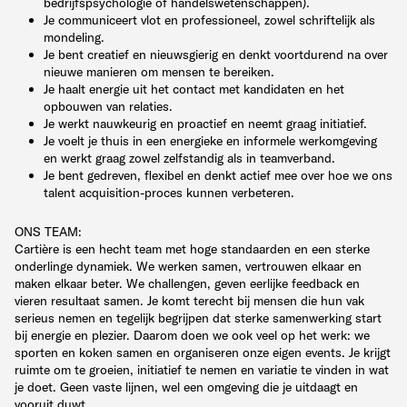
bedrijfspsychologie of handelswetenschappen).
Je communiceert vlot en professioneel, zowel schriftelijk als
mondeling.
Je bent creatief en nieuwsgierig en denkt voortdurend na over
nieuwe manieren om mensen te bereiken.
Je haalt energie uit het contact met kandidaten en het
opbouwen van relaties.
Je werkt nauwkeurig en proactief en neemt graag initiatief.
Je voelt je thuis in een energieke en informele werkomgeving
en werkt graag zowel zelfstandig als in teamverband.
Je bent gedreven, flexibel en denkt actief mee over hoe we ons
talent acquisition-proces kunnen verbeteren.
ONS TEAM:
Cartière is een hecht team met hoge standaarden en een sterke
onderlinge dynamiek. We werken samen, vertrouwen elkaar en
maken elkaar beter. We challengen, geven eerlijke feedback en
vieren resultaat samen. Je komt terecht bij mensen die hun vak
serieus nemen en tegelijk begrijpen dat sterke samenwerking start
bij energie en plezier. Daarom doen we ook veel op het werk: we
sporten en koken samen en organiseren onze eigen events. Je krijgt
ruimte om te groeien, initiatief te nemen en variatie te vinden in wat
je doet. Geen vaste lijnen, wel een omgeving die je uitdaagt en
vooruit duwt.