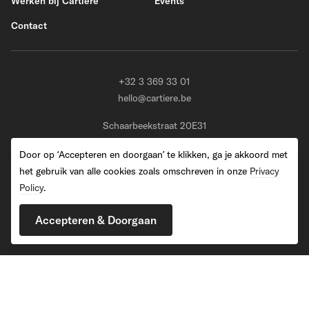
Werken bij Cartière
Events
Contact
+32 3 369 33 01
hello@cartiere.be
Schaarbeekstraat 20E31
BE-9120 Melsele (Beveren)
Door op ‘Accepteren en doorgaan’ te klikken, ga je akkoord met
het gebruik van alle cookies zoals omschreven in onze
Privacy
Policy
.
2026 Cartiere. All Rights Reserved
Accepteren & Doorgaan
Privacy Policy