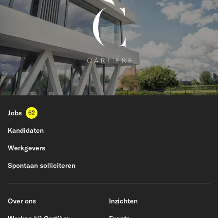
Jobs
62
Kandidaten
Werkgevers
Spontaan solliciteren
Over ons
Inzichten