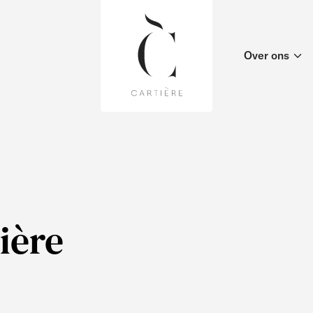
Over ons
ière