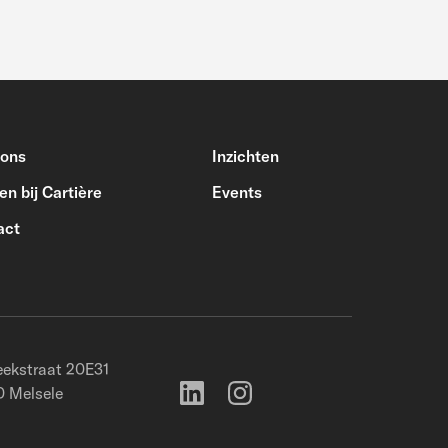
 ons
Inzichten
n bij Cartière
Events
act
ekstraat 20E31
 Melsele
)