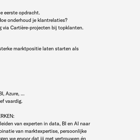
je eerste opdracht.
oe onderhoud je klantrelaties?
via Cartière-projecten bij topklanten.
terke marktpositie laten starten als
BI, Azure, …
ef vaardig.
ERKEN:
eleiden van experten in data, BI en AI naar
binatie van marktexpertise, persoonlijke
gen we ervoor dat jij met vertrouwen én