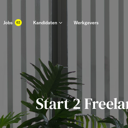
Jobs
Kandidaten
Werkgevers
62
Start 2 Freel