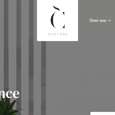
Over ons
ance