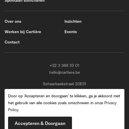
Spontaan solliciteren
Over ons
Inzichten
Werken bij Cartière
Events
Contact
+32 3 369 33 01
hello@cartiere.be
Schaarbeekstraat 20E31
BE-9120 Melsele (Beveren)
Door op ‘Accepteren en doorgaan’ te klikken, ga je akkoord met
het gebruik van alle cookies zoals omschreven in onze
Privacy
Policy
.
2026 Cartiere. All Rights Reserved
Accepteren & Doorgaan
Privacy Policy